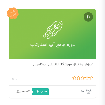
10%
تخفیف
آموزش راه اندازه فورشگاه اینترنتی ، ووکامرس
2,100,000
90
1,900,000